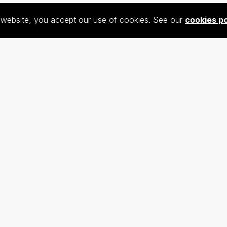
s website, you accept our use of cookies. See our
cookies po
e Centre for Teaching Chinese as a Foreign Language (CTC