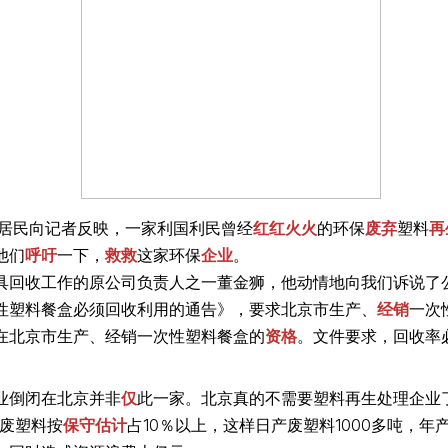
居民向记者反映，一家利国利民曾经
红红火火
的环保
废弃
塑料
再
他们
呼吁
一下，
救救
这家环保
企业
。
具回收工作的原公司负责人之一董金狮，他动情地向我们诉说了
性塑料餐盒必须回收利用的通告》，要求北京市生产、
经销
一次
在北京市生产、经销一次性塑料餐盒的
资格
。文件要求，回收率必须
业倒闭在北京并非
仅
此一家。北京真的不需要塑料再生处理企业
，废塑料按
保守估计
占10％以上，这样日产废塑料1000多吨，