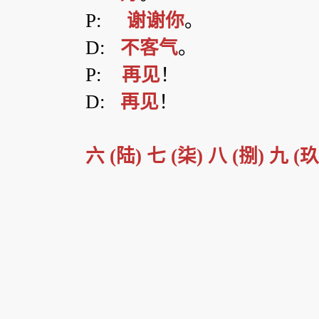
P:
谢谢你
。
D:
不客气
。
P:
再见
！
D:
再见
！
六
(
陆
)
七
(
柒
)
八
(
捌
)
九
(