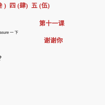
叁
)
四
(
肆
)
五
(
伍
)
第十一课
easure
一
下
谢谢你
？