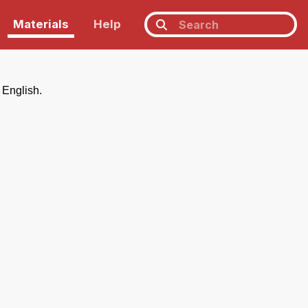
Materials
Help
 English.