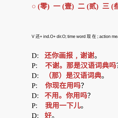
○
(
零
)
一
(
壹
)
二
(
贰
)
三
(
V
还
+ ind.O+ dir.O; time word
现
在
; action m
D:
还你画报﹐谢谢
。
P:
不谢。那是汉语词典吗
D:
（那）是汉语词典
。
P:
你现在用吗
？
D:
不用。你用吗
？
P:
我用一下儿
。
D:
好
。