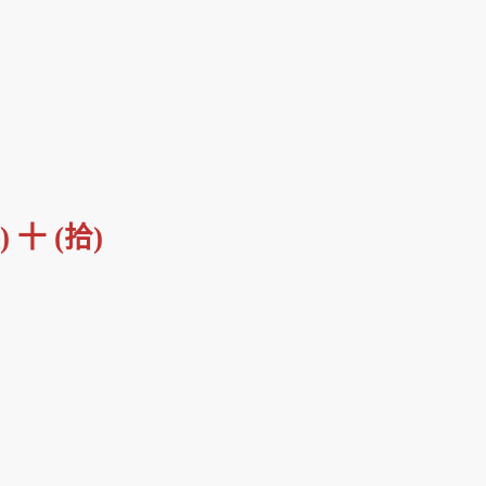
玖
)
十
(
拾
)