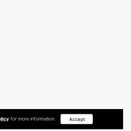
licy
for more information.
Accept