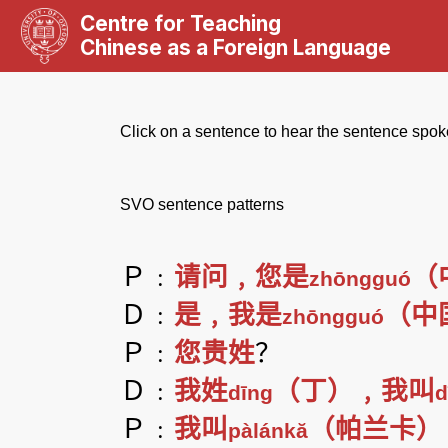
Centre for Teaching
Chinese as a Foreign Language
Click on a sentence to hear the sentence spok
SVO sentence patterns
Ｐ﹕
请问﹐您是
（
zhōngguó
Ｄ﹕
是﹐我是
（中
zhōngguó
Ｐ﹕
您贵姓
？
Ｄ﹕
我姓
（丁）﹐我叫
dīng
d
Ｐ﹕
我叫
（帕兰卡）
pàlánkă