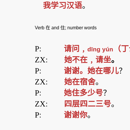
我学习汉语
。
Verb
在
and
住
; number words
P:
请问﹐
（丁
dīng yún
ZX:
她不在﹐请坐
。
P:
谢谢。她在哪儿
？
ZX:
她在宿舍
。
P:
她住多少号
？
ZX:
四层四二三号
。
P:
谢谢你
。