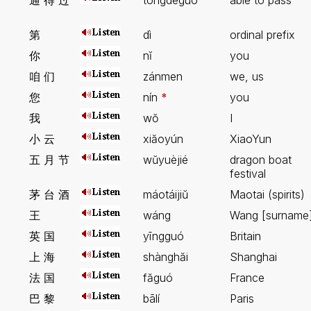
通 得 过
tōngdeguò
able to pass
第
dì
ordinal prefix
你
nĭ
you
咱 们
zánmen
we, us
您
nín
*
you
我
wŏ
I
小 云
xiăoyún
XiaoYun
五 月 节
wŭyuèjié
dragon boat
festival
茅 台 酒
máotáijiŭ
Maotai (spirits)
王
wáng
Wang [surname
英 国
yīngguó
Britain
上 海
shànghăi
Shanghai
法 国
făguó
France
巴 黎
bālí
Paris