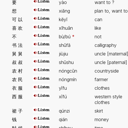
要
yào
want to ?
想
xiăng
plan to, want to
可 以
kĕyĭ
can
喜 欢
xĭhuān
like
不
bù/bú
*
not
书 法
shūfă
calligraphy
舅 舅
jiùjiu
uncle [maternal
叔 叔
shūshu
uncle [paternal]
农 村
nóngcūn
countryside
农 民
nóngmín
farmer
衣 服
yīfu
clothes
西 服
xīfú
western style
clothes
裙 子
qúnzi
skirt
钱
qián
money