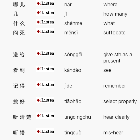
哪 儿
năr
where
几
jĭ
how many
什 么
shénme
what
闷 死
mēnsĭ
suffocate
送 给
sònggĕi
give sth.as a
present
看 到
kàndào
see
记 得
jìde
remember
挑 好
tiāohăo
select properly
听 清 楚
tīngqīngchu
hear clearly
听 错
tīngcuò
mis-hear