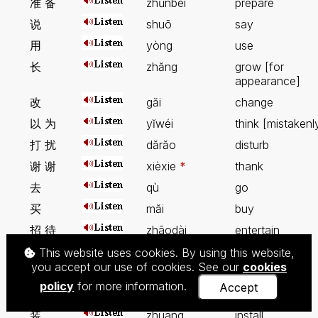
准 备
zhŭnbèi
prepare
说
shuō
say
用
yòng
use
长
zhăng
grow [for
appearance]
改
găi
change
以 为
yĭwéi
think [mistakenl
打 扰
dărăo
disturb
谢 谢
xièxie
*
thank
去
qù
go
买
măi
buy
招 待
zhāodài
entertain
告 诉
gàosu
tell
This website uses cookies. By using this website,
you accept our use of cookies. See our
cookies
听 说
tīngshuō
it is said that
policy
for more information.
Accept
分
fēn
divide, allocate
装
zhuāng
install