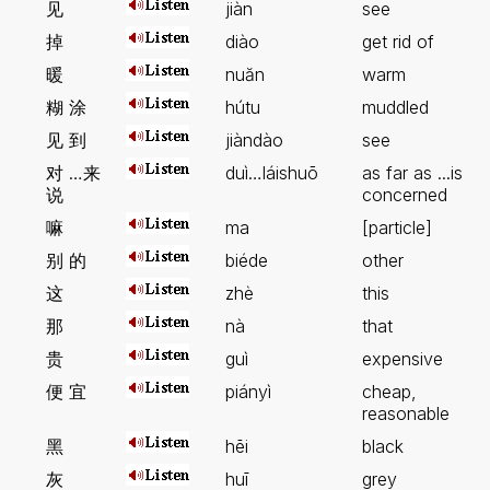
见
jiàn
see
掉
diào
get rid of
暖
nuăn
warm
糊 涂
hútu
muddled
见 到
jiàndào
see
对 …来
duì…láishuō
as far as ...is
说
concerned
嘛
ma
[particle]
别 的
biéde
other
这
zhè
this
那
nà
that
贵
guì
expensive
便 宜
piányì
cheap,
reasonable
黑
hēi
black
灰
huī
grey