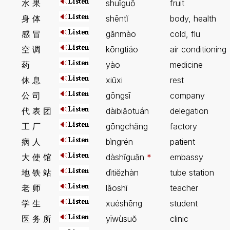
水 果
shuĭguŏ
fruit
身 体
shēntĭ
body, health
感 冒
gănmào
cold, flu
空 调
kōngtiáo
air conditioning
药
yào
medicine
休 息
xiūxi
rest
公 司
gōngsī
company
代 表 团
dàibiăotuán
delegation
工 厂
gōngchăng
factory
病 人
bìngrén
patient
大 使 馆
dàshĭguăn
*
embassy
地 铁 站
dìtiĕzhàn
tube station
老 师
lăoshī
teacher
学 生
xuéshēng
student
医 务 所
yīwùsuŏ
clinic