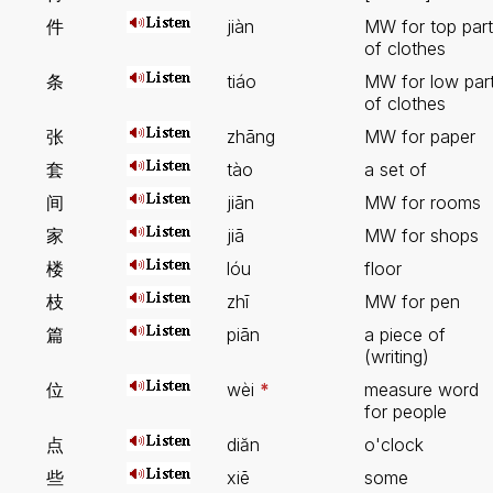
件
jiàn
MW for top part
of clothes
条
tiáo
MW for low par
of clothes
张
zhāng
MW for paper
套
tào
a set of
间
jiān
MW for rooms
家
jiā
MW for shops
楼
lóu
floor
枝
zhī
MW for pen
篇
piān
a piece of
(writing)
位
wèi
*
measure word
for people
点
diăn
o'clock
些
xiē
some