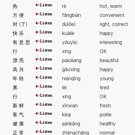
热
rè
hot, warm
方 便
fāngbiàn
convenient
对 (了)
duì(le)
right, correct
快 乐
kuàilè
happy
有 意 思
yŏuyìsi
interesting
行
xíng
OK
漂 亮
piàoliang
beautiful
高 兴
gāoxìng
happy
年 轻
niánqīng
young
累
lèi
tired
行
xíng
OK
新 鲜
xīnxian
fresh
客 气
kèqi
polite
健 康
jiànkāng
healthy
正 常
zhèngcháng
normal