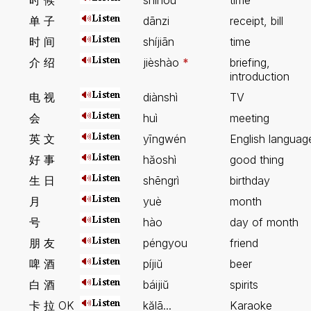
时 候
shíhou
time
单 子
dānzi
receipt, bill
时 间
shíjiān
time
介 绍
jièshào
*
briefing,
introduction
电 视
diànshì
TV
会
huì
meeting
英 文
yīngwén
English languag
好 事
hăoshì
good thing
生 日
shēngrì
birthday
月
yuè
month
号
hào
day of month
朋 友
péngyou
friend
啤 酒
píjiŭ
beer
白 酒
báijiŭ
spirits
卡 拉 OK
kălā...
Karaoke