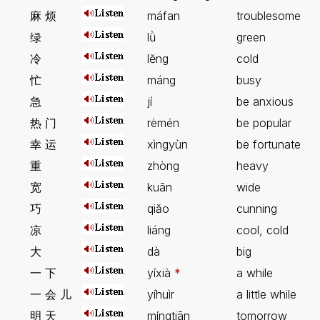
麻 烦
máfan
troublesome
绿
lǜ
green
冷
lĕng
cold
忙
máng
busy
急
jí
be anxious
热 门
rèmén
be popular
幸 运
xìngyùn
be fortunate
重
zhòng
heavy
宽
kuān
wide
巧
qiăo
cunning
凉
liáng
cool, cold
大
dà
big
一 下
yíxià
*
a while
一 会 儿
yíhuìr
a little while
明 天
míngtiān
tomorrow