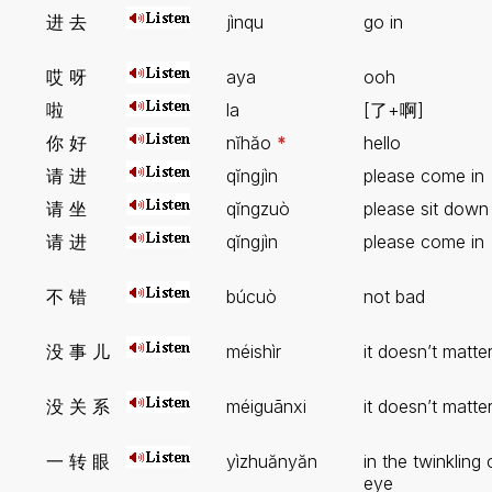
进 去
jìnqu
go in
哎 呀
aya
ooh
啦
la
[了+啊]
你 好
nĭhăo
*
hello
请 进
qĭngjìn
please come in
请 坐
qĭngzuò
please sit down
请 进
qĭngjìn
please come in
不 错
búcuò
not bad
没 事 儿
méishìr
it doesn’t matte
没 关 系
méiguānxi
it doesn’t matte
一 转 眼
yìzhuănyăn
in the twinkling 
eye