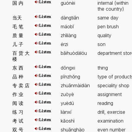
国 内
guónèi
internal (within
the country)
当天
dàngtiān
same day
毛 笔
máobĭ
pen brush
质 量
zhìliàng
quality
儿 子
érzi
son
百 货 大
băihuòdàlóu
department stor
楼
东 西
dōngxi
thing
品 种
pĭnzhŏng
type of product
专 卖 店
zhuānmàidiàn
speciality shop
作 业
zuòyè
assignment
阅 读
yuèdú
reading
练 习
liànxí
drill, exercise
考 试
kăoshì
examination
双 号
shuānghào
even number