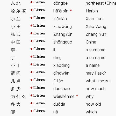
东 北
dōngbĕi
northeast (Chin
哈 尔 滨
hā’ĕrbīn
*
Harbin
小 兰
xiăolán
Xiao Lan
小 王
xiăowáng
Xiao Wang
张 云
ZhāngYún
Zhang Yun
中 国
zhōngguó
China
李
lĭ
a surname
丁
dīng
a surname
小 丁
xiăodīng
a name
请 问
qĭngwèn
may I ask?
几 点
jĭdiăn
what time is it
多 少
duōshao
how much
为 什 么
wèishénme
*
why
多 大
duōdà
how old
哪
nă
which