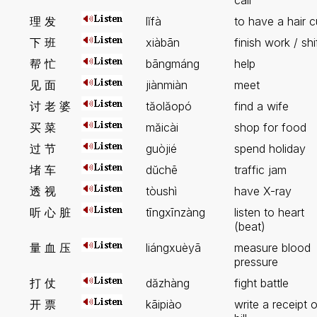
call
理 发
lĭfà
to have a hair c
下 班
xiàbān
finish work / shi
帮 忙
bāngmáng
help
见 面
jiànmiàn
meet
讨 老 婆
tăolăopó
find a wife
买 菜
măicài
shop for food
过 节
guòjié
spend holiday
堵 车
dŭchē
traffic jam
透 视
tòushì
have X-ray
听 心 脏
tīngxīnzàng
listen to heart
(beat)
量 血 压
liángxuèyā
measure blood
pressure
打 仗
dăzhàng
fight battle
开 票
kāipiào
write a receipt o