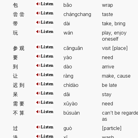
包
bāo
wrap
尝 尝
chángchang
taste
带
dài
take, bring
玩
wán
play, enjoy
oneself
参 观
cānguān
visit [place]
要
yào
need
到
dào
arrive
让
ràng
make, cause
迟 到
chídào
be late
呆
dāi
stay
需 要
xūyào
need
不 算
búsuàn
can’t be regard
as
过
guò
[particle]
洗
xĭ
wash