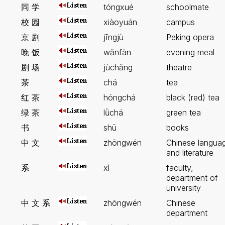
同 学
tóngxué
schoolmate
校 园
xiàoyuán
campus
京 剧
jīngjù
Peking opera
晚 饭
wănfàn
evening meal
剧 场
jùchăng
theatre
茶
chá
tea
红 茶
hóngchá
black (red) tea
绿 茶
lǜchá
green tea
书
shū
books
中 文
zhōngwén
Chinese langua
and literature
系
xì
faculty,
department of
university
中 文 系
zhōngwén
Chinese
department