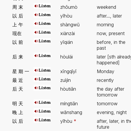
周 末
zhōumò
weekend
以 后
yĭhòu
after..., later
上 午
shàngwŭ
morning
现在
xiànzài
now, present
以 前
yĭqián
before, in the
past
后 来
hòulái
later [sth alread
happened]
星 期 一
xīngqīyī
Monday
最 近
zuìjìn
recently
后 天
hòutiān
the day after
tomorrow
明 天
míngtiān
tomorrow
晚 上
wănshang
evening, night
以 后
yĭhòu
*
after, later, in th
future