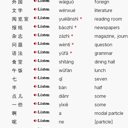
外 国
wàiguó
foreign
文 学
wénxué
literature
阅 览 室
yuèlănshì
*
reading room
报 纸
bàozhĭ
*
newspapers
杂 志
zázhì
*
magazine, journ
问 题
wèntí
*
question
语 法
yŭfă
*
grammar
食 堂
shítáng
dining hall
午 饭
wŭfàn
lunch
七
qī
seven
半
bàn
half
点 儿
diănr
some
一 些
yìxiē
some
啊
a
modal particle
呢
ne
[particle]