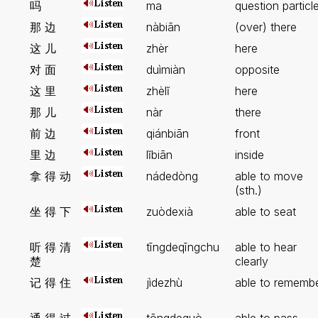
吗
ma
question particl
那 边
nàbiān
(over) there
这 儿
zhèr
here
对 面
duìmiàn
opposite
这 里
zhèlĭ
here
那 儿
nàr
there
前 边
qiánbiān
front
里 边
lĭbiān
inside
拿 得 动
nádedòng
able to move
(sth.)
坐 得 下
zuòdexià
able to seat
听 得 清
tīngdeqīngchu
able to hear
楚
clearly
记 得 住
jìdezhù
able to rememb