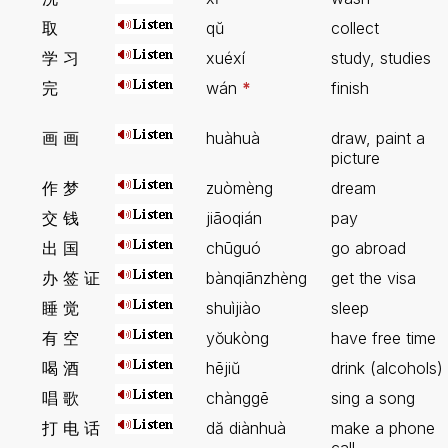
取
qŭ
collect
学 习
xuéxí
study, studies
完
wán
*
finish
画 画
huàhuà
draw, paint a
picture
作 梦
zuòmèng
dream
交 钱
jiāoqián
pay
出 国
chūguó
go abroad
办 签 证
bànqiānzhèng
get the visa
睡 觉
shuìjiào
sleep
有 空
yŏukòng
have free time
喝 酒
hējiŭ
drink (alcohols)
唱 歌
chànggē
sing a song
打 电 话
dă diànhuà
make a phone