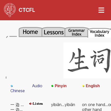
CTCFL
Audio
Pinyin
English
Chinese
一 边 …
yìbiān…yìbiān
on one hand...o
一 边…
other hand