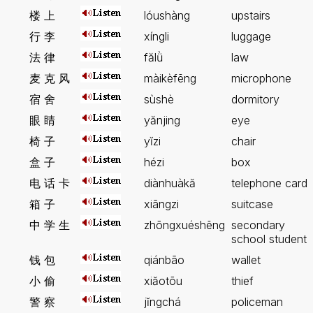
楼 上
lóushàng
upstairs
行 李
xíngli
luggage
法 律
fălǜ
law
麦 克 风
màikèfēng
microphone
宿 舍
sùshè
dormitory
眼 睛
yănjing
eye
椅 子
yĭzi
chair
盒 子
hézi
box
电 话 卡
diànhuàkă
telephone card
箱 子
xiāngzi
suitcase
中 学 生
zhōngxuéshēng
secondary
school student
钱 包
qiánbāo
wallet
小 偷
xiăotōu
thief
警 察
jĭngchá
policeman