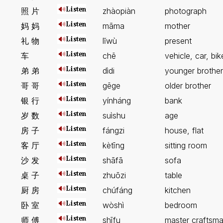
照 片
zhàopiàn
photograph
妈 妈
māma
mother
礼 物
lĭwù
present
车
chē
vehicle, car, bik
弟 弟
dìdi
younger brother
哥 哥
gēge
older brother
银 行
yínháng
bank
岁 数
suìshu
age
房 子
fángzi
house, flat
客 厅
kètīng
sitting room
沙 发
shāfā
sofa
桌 子
zhuōzi
table
厨 房
chúfáng
kitchen
卧 室
wòshì
bedroom
师 傅
shīfu
master craftsm