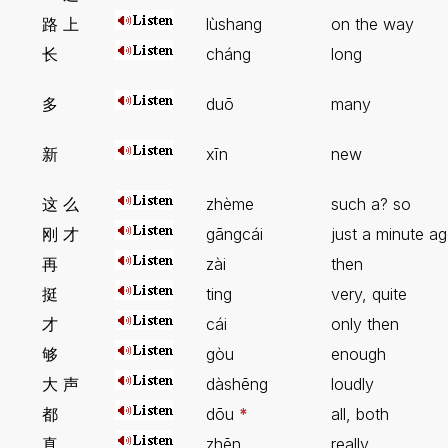
路 上
lùshang
on the way
长
cháng
long
多
duō
many
新
xīn
new
这 么
zhème
such a? so
刚 才
gāngcái
just a minute a
再
zài
then
挺
ting
very, quite
才
cái
only then
够
gòu
enough
大 声
dàshēng
loudly
都
dōu
*
all, both
真
zhēn
really