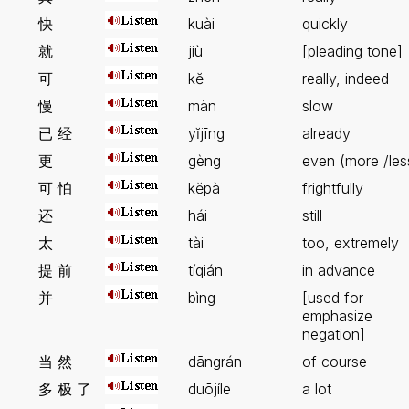
快
kuài
quickly
就
jiù
[pleading tone]
可
kĕ
really, indeed
慢
màn
slow
已 经
yĭjīng
already
更
gèng
even (more /les
可 怕
kĕpà
frightfully
还
hái
still
太
tài
too, extremely
提 前
tíqián
in advance
并
bìng
[used for
emphasize
negation]
当 然
dāngrán
of course
多 极 了
duōjíle
a lot