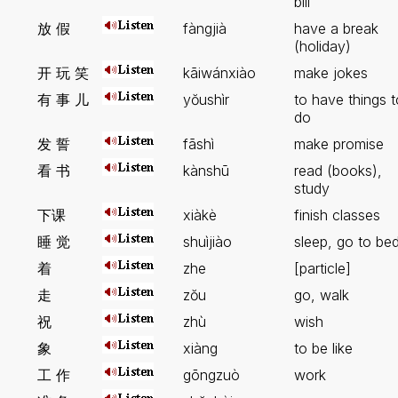
bill
放 假
fàngjià
have a break
(holiday)
开 玩 笑
kāiwánxiào
make jokes
有 事 儿
yŏushìr
to have things t
do
发 誓
fāshì
make promise
看 书
kànshū
read (books),
study
下课
xiàkè
finish classes
睡 觉
shuìjiào
sleep, go to be
着
zhe
[particle]
走
zŏu
go, walk
祝
zhù
wish
象
xiàng
to be like
工 作
gōngzuò
work