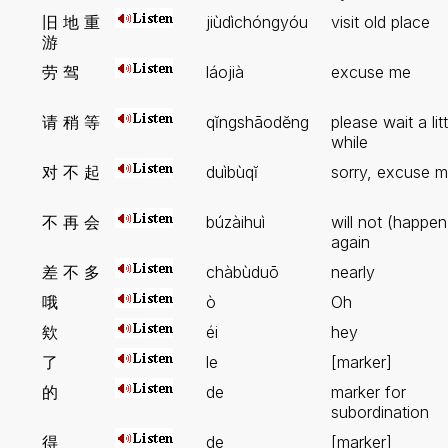
旧 地 重
jiùdìchóngyóu
visit old place
游
劳 驾
láojià
excuse me
请 稍 等
qĭngshāodĕng
please wait a litt
while
对 不 起
duìbùqĭ
sorry, excuse 
不 再 会
búzàihuì
will not (happen
again
差 不 多
chàbùduō
nearly
哦
ò
Oh
欸
éi
hey
了
le
[marker]
的
de
marker for
subordination
得
de
[marker]