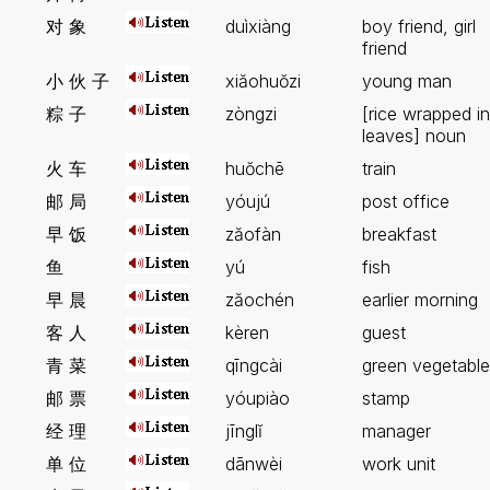
对 象
duìxiàng
boy friend, girl
friend
小 伙 子
xiăohuŏzi
young man
粽 子
zòngzi
[rice wrapped in
leaves] noun
火 车
huŏchē
train
邮 局
yóujú
post office
早 饭
zăofàn
breakfast
鱼
yú
fish
早 晨
zăochén
earlier morning
客 人
kèren
guest
青 菜
qīngcài
green vegetable
邮 票
yóupiào
stamp
经 理
jīnglĭ
manager
单 位
dānwèi
work unit