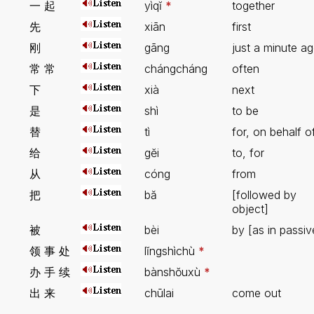
一 起
yìqĭ
*
together
先
xiān
first
刚
gāng
just a minute a
常 常
chángcháng
often
下
xià
next
是
shì
to be
替
tì
for, on behalf o
给
gĕi
to, for
从
cóng
from
把
bă
[followed by
object]
被
bèi
by [as in passiv
领 事 处
lĭngshìchù
*
办 手 续
bànshŏuxù
*
出 来
chūlai
come out