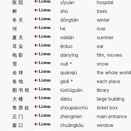
医 院
yīyuàn
hospital
树
shù
trees
冬 天
dōngtiān
winter
河
hé
river
夏 天
xiàtiān
summer
耳 朵
ĕrduo
ear
电 影
diànyĭng
film, movies
雪
xuĕ
*
snow
全 球
quánqiú
the whole world
各 地
gèdì
*
each place
图 书 馆
túshūguăn
library
大 楼
dàlóu
large building
售 票 处
shòupiàochù
ticket box
正 门
zhèngmén
main entrance
窗 口
chuāngkŏu
window