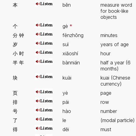
本
běn
measure word
for book-like
objects
个
gè
*
分 钟
fēnzhōng
minutes
岁
suì
years of age
小 时
xiăoshí
hour
半 年
bànnián
half a year (6
months)
块
kuài
kuai (Chinese
currency)
页
yè
page
排
pái
row
号
hào
number
了
le
(modal particle)
得
dĕi
must