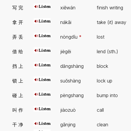
写 完
xiĕwán
finish writing
拿 开
nákāi
take (it) away
弄 丢
nòngdīu
*
lost
借 给
jiègĕi
lend (sth.)
挡 上
dăngshàng
block
锁 上
suŏshàng
lock up
碰 上
pèngshang
bump into
叫 作
jiàozuò
call
干 净
gānjing
clean